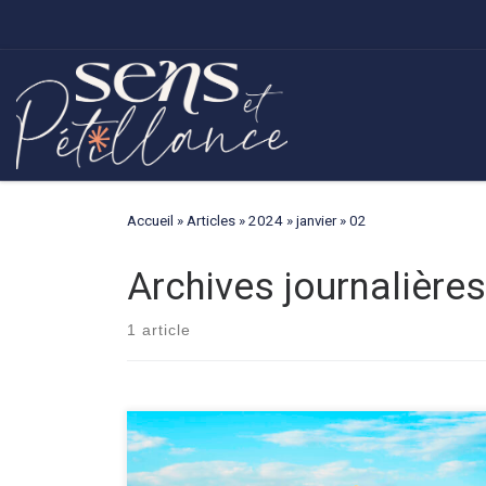
Passer au contenu
Accueil
»
Articles
»
2024
»
janvier
»
02
Archives journalière
1 article
Je suis ravie d’annoncer la naissance de « Sens et