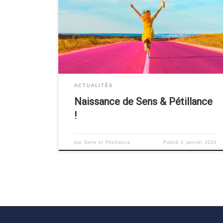
Pétillance« , entreprise de coaching professionnel à
destination des entreprises et des particuliers, sur le
secteur rennais et au-delà. Entreprendre Après
presque 20 ans en tant que salariée, le temps est venu
pour moi de voler de mes propres ailes. J’ai choisi […]
ACTUALITÉS
Naissance de Sens & Pétillance
!
par
Sens et Pétillance
Publié
2 janvier 2024